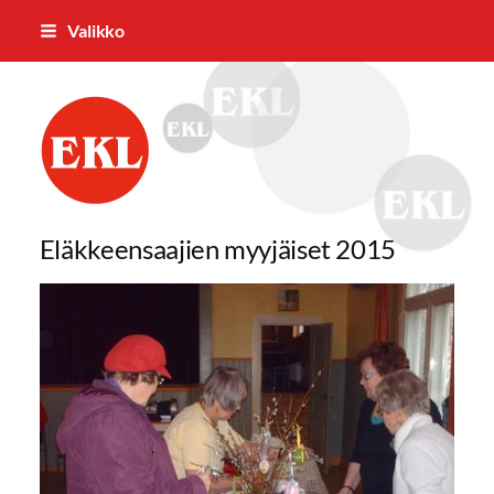
Siirry
Valikko
sivun
sisältöön
Viialan Eläkkeensaajat ry
Eläkkeensaajien myyjäiset 2015