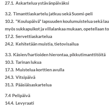
27.1. Askartelua ystävänpäiväksi
3.2. Timanttiaskartelu jatkuu sekä Suomi-peli
10.2. "Koulupäivä" lapsuuden koulumuistelua sekä lauluj
myös sukkapuikot ja villalankaa mukaan, opetellaan t
17.2. Servettiaskartelua
24.2. Kehitetään muistia, tietovisailua
3.3. Käsien/hartioiden hierontaa, pikkutimanttitöitä
10.3. Tarinan lukua
17.3. Muistelua korttien avulla
24.3. Vitsipäivä
31.3. Pääsiäisaskartelua
7.4 Pelipäivä
14.4. Levyraati