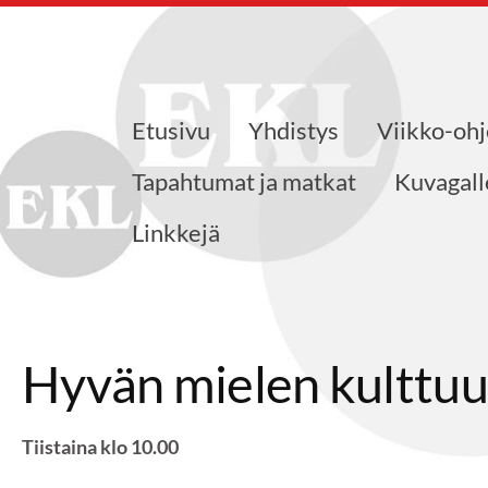
Etusivu
Yhdistys
Viikko-oh
jat ry
Tapahtumat ja matkat
Kuvagall
Linkkejä
Hyvän mielen kulttuu
Tiistaina klo 10.00