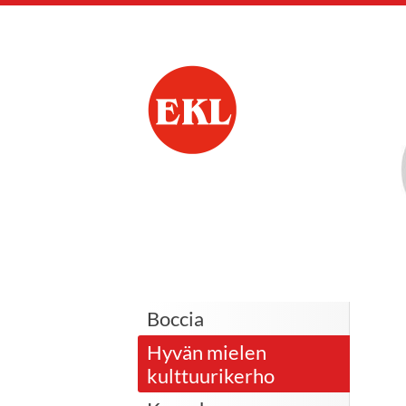
Siirry
sivun
sisältöön
Viialan Eläkkeensaa
Boccia
Hyvän mielen
kulttuurikerho