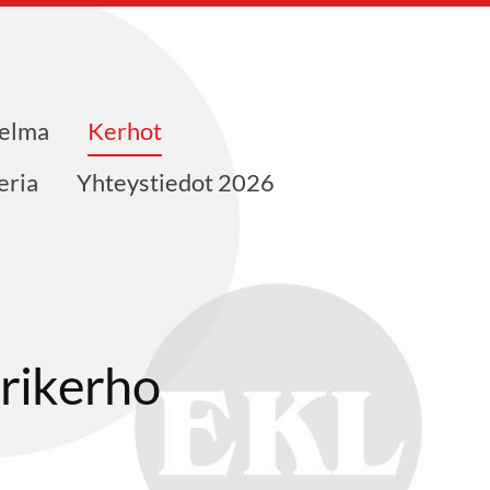
jelma
Kerhot
eria
Yhteystiedot 2026
rikerho