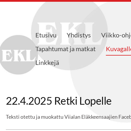
Etusivu
Yhdistys
Viikko-oh
jat ry
Tapahtumat ja matkat
Kuvagall
Linkkejä
22.4.2025 Retki Lopelle
Teksti otettu ja muokattu Viialan Eläkkeensaajien Face