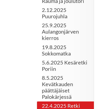
Rauma ja joulutori
2.12.2025
Puurojuhla
25.9.2025
Aulangonjärven
kierros
19.8.2025
Sokkomatka
5.6.2025 Kesäretki
Poriin
8.5.2025
Kevätkauden
päättäjäiset
Palokärjessä
22.4.2025 Retki