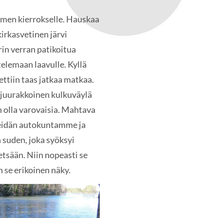
timen kierrokselle. Hauskaa
kirkasvetinen järvi
rin verran patikoitua
telemaan laavulle. Kyllä
ettiin taas jatkaa matkaa.
ka juurakkoinen kulkuväylä
in olla varovaisia. Mahtava
meidän autokuntamme ja
suden, joka syöksyi
etsään. Niin nopeasti se
n se erikoinen näky.