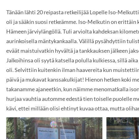
Tänään lähti 20 reipasta retkeilijää Lopelle Iso-Melkut
oli ja sääkin suosi retkeämme. Iso-Melkutin on erittäin 
Hämeen järviylängöllä. Tuli arviolta kahdeksan kilomet
aurinkoisella mäntykankaalla. Välillä pysähdyttiin tulis
eväät maistuivatkin hyvältä ja tankkauksen jälkeen jaks
Jalkoihinsa oli syytä katsella polulla kulkiessa, sillä ai
oli. Selvittiin kuitenkin ilman haavereita kun muistetti
päivä ja mukavat kanssakulkijat! Hienon hetken koki 
takanamme ajaneetkin, kun näimme menomatkalla ison 
hurjaa vauhtia automme edestä tien toiselle puolelle m
kävi, ettei millään olisi ehtinyt kuvaa ottaa, mutta oliha