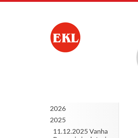
Siirry
sivun
sisältöön
Viialan Eläkkeensaa
2026
2025
11.12.2025 Vanha