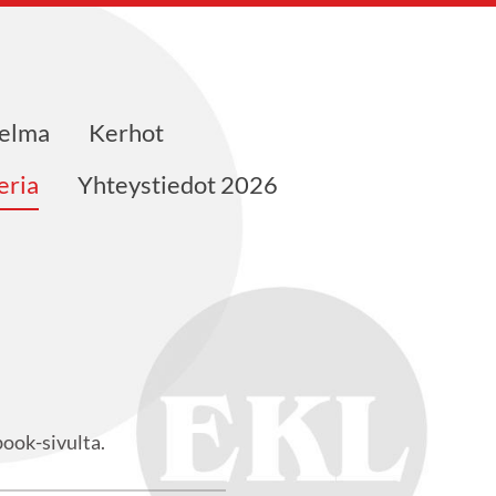
jelma
Kerhot
eria
Yhteystiedot 2026
book-sivulta.